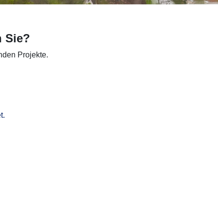
n Sie?
nden Projekte.
t.